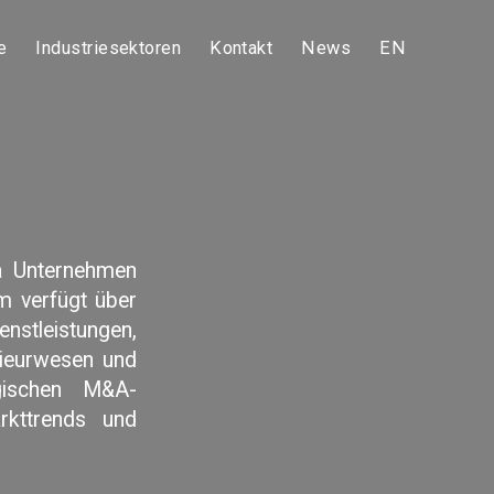
e
Industriesektoren
Kontakt
News
EN
da Unternehmen
m verfügt über
enstleistungen,
ieurwesen und
gischen M&A-
arkttrends und