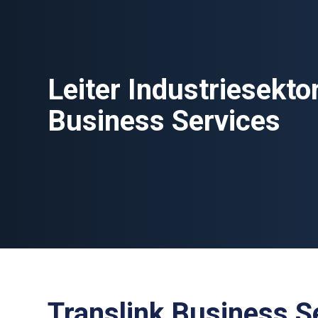
Leiter Industriesekto
Business Services
Translink Business S