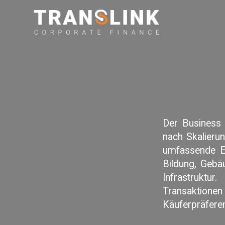
Der Business 
nach Skalieru
umfassende Exp
Bildung, Geb
Infrastrukt
Transaktionen
Käuferpräferen