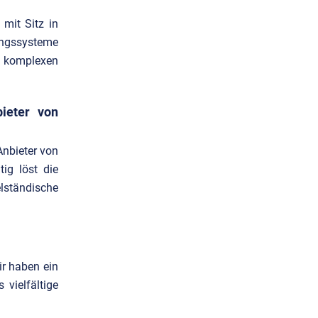
mit Sitz in
rungssysteme
zu komplexen
bieter von
Anbieter von
ig löst die
ständische
ir haben ein
 vielfältige