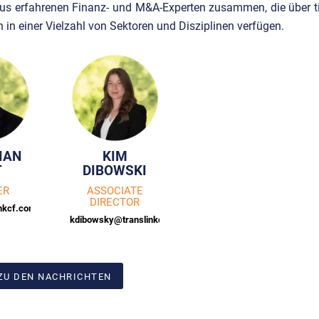
aus erfahrenen Finanz- und M&A-Experten zusammen, die über t
 in einer Vielzahl von Sektoren und Disziplinen verfügen.
IAN
KIM
T
DIBOWSKI
ER
ASSOCIATE
DIRECTOR
inkcf.com
kdibowsky@translinkcf.com
ZU DEN NACHRICHTEN