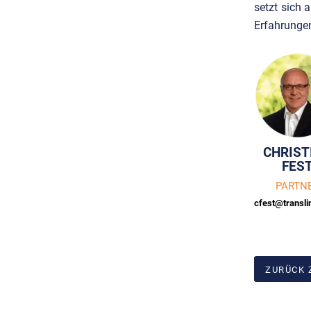
setzt sich 
Erfahrungen
CHRIST
FES
PARTN
cfest@transl
ZURÜCK 