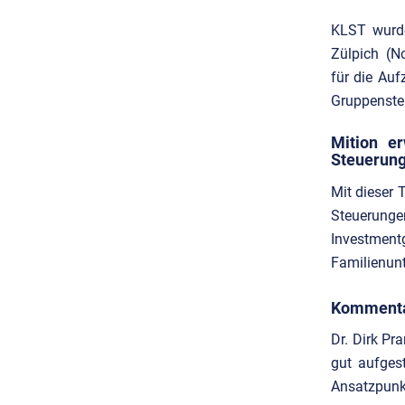
KLST wurde
Zülpich (No
für die Auf
Gruppenste
Mition er
Steuerung
Mit dieser 
Steuerunge
Investmen
Familienun
Kommenta
Dr. Dirk Pr
gut aufgest
Ansatzpunkt