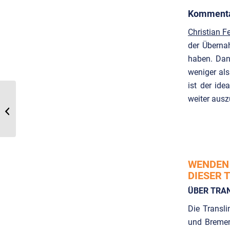
Kommentar
Christian F
der Überna
haben. Dan
weniger al
ist der id
Translink Corporate
weiter aus
Finance berät SOCOTEC
Germany, ein
Portfoliounternehmen...
WENDEN 
DIESER 
ÜBER TRA
Die Transl
und Bremen