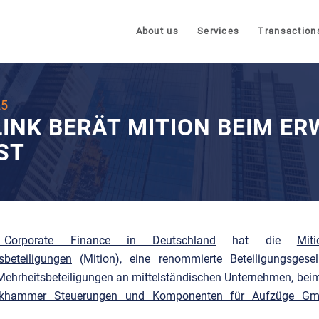
About us
Services
Transaction
25
INK BERÄT MITION BEIM ER
ST
k Corporate Finance in Deutschland
hat die
Mit
sbeteiligungen
(Mition), eine renommierte Beteiligungsgesel
Mehrheitsbeteiligungen an mittelständischen Unternehmen, beim
inkhammer Steuerungen und Komponenten für Aufzüge G