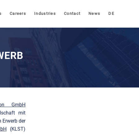
s
Careers
Industries
Contact
News
DE
WERB
ion GmbH
lschaft mit
 Erwerb der
mbH
(KLST)