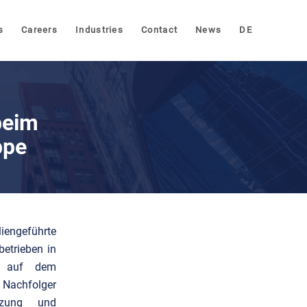
s
Careers
Industries
Contact
News
DE
beim
ppe
engeführte
etrieben in
t auf dem
 Nachfolger
tzung und