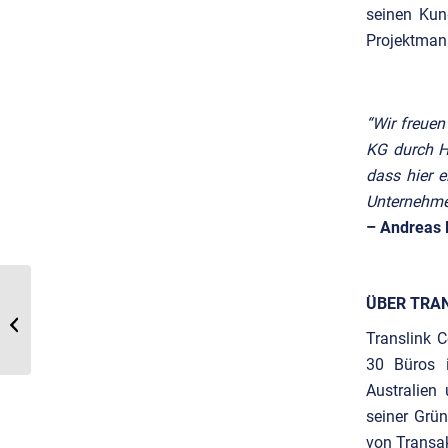
seinen Kun
Projektman
“Wir freue
KG durch H
dass hier e
Unternehme
– Andreas H
Translink berät die
ÜBER TRA
Vargas Holding und ihr
Portfoliounternehmen
Translink 
Aira bei der...
30 Büros i
Australien
seiner Grü
von Transak