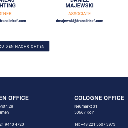
HTING
MAJEWSKI
RTNER
ASSOCIATE
translinkcf.com
dmajewski@translinkcf.com
ZU DEN NACHRICHTEN
EN OFFICE
COLOGNE OFFICE
rstr. 28
Neumarkt 31
remen
50667 Köln
21 9440 4720
Tel:
+49 221 5607 3973