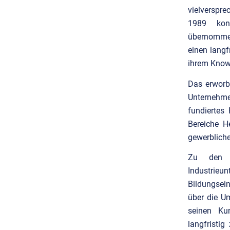
vielverspr
1989 kont
übernomme
einen langf
ihrem Know
Das erworb
Unternehme
fundiertes
Bereiche He
gewerblich
Zu den l
Industrie
Bildungsei
über die Um
seinen Ku
langfristi